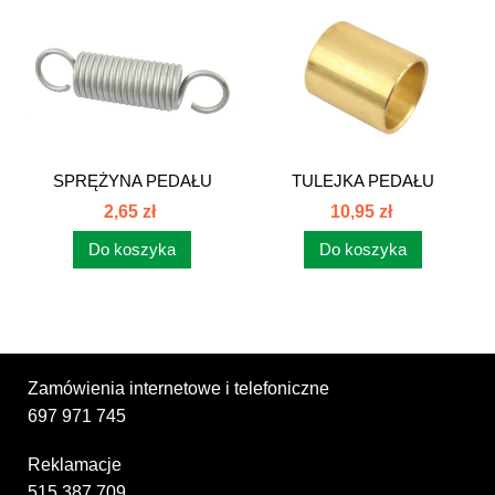
SPRĘŻYNA PEDAŁU
TULEJKA PEDAŁU
HAMULCA 80255044
SPRZĘGŁA C-385...
2,65 zł
10,95 zł
Do koszyka
Do koszyka
Zamówienia internetowe i telefoniczne
697 971 745
Reklamacje
515 387 709