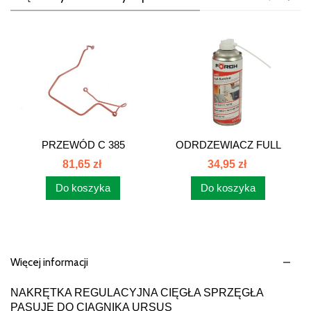
PRZEWÓD C 385
ODRDZEWIACZ FULL
89022060
SERVICE 400ML S400
81,65 zł
34,95 zł
Do koszyka
Do koszyka
Więcej informacji
NAKRĘTKA REGULACYJNA CIĘGŁA SPRZĘGŁA
PASUJE DO CIĄGNIKA URSUS