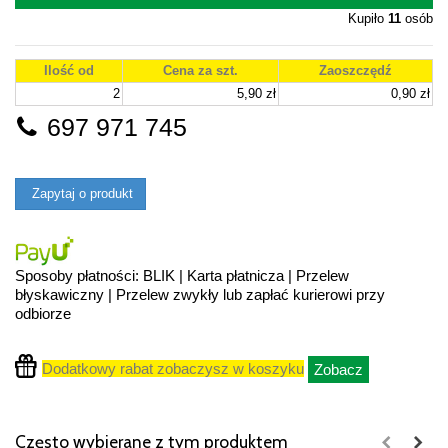
Kupiło
11
osób
Ilość od
Cena za szt.
Zaoszczędź
2
5,90 zł
0,90 zł
697 971 745
Zapytaj o produkt
Sposoby płatności: BLIK | Karta płatnicza | Przelew
błyskawiczny | Przelew zwykły lub zapłać kurierowi przy
odbiorze
Dodatkowy rabat zobaczysz w koszyku
Zobacz
Często wybierane z tym produktem