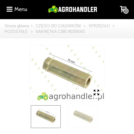
Menu
0
Strona główna
>
CZĘŚCI DO CIĄGNIKÓW
>
SPRZĘGŁO
>
POZOSTAŁE
>
NAKRĘTKA C385 80255043